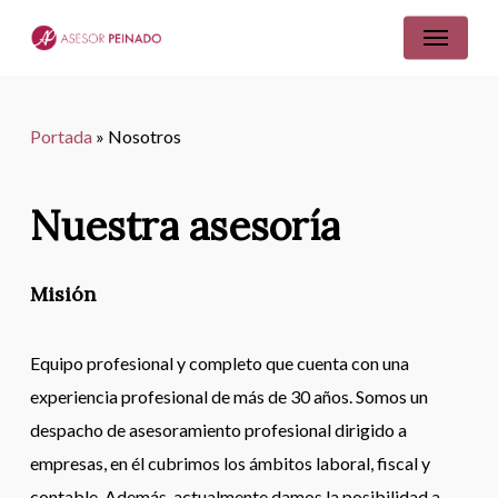
Skip
Menu
to
main
content
Portada
»
Nosotros
Nuestra
asesoría
Misión
Equipo profesional y completo que cuenta con una
experiencia profesional de más de 30 años. Somos un
despacho de asesoramiento profesional dirigido a
empresas, en él cubrimos los ámbitos laboral, fiscal y
contable. Además, actualmente damos la posibilidad a