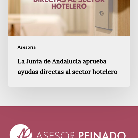
ayudas
directas
al
sector
hotelero
Asesoría
La Junta de Andalucía aprueba
ayudas directas al sector hotelero