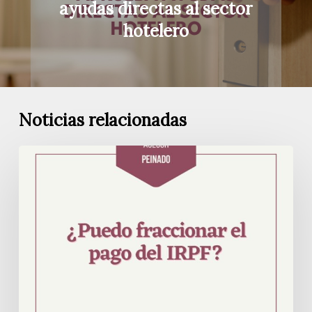
ayudas directas al sector
hotelero
Noticias relacionadas
¿Puedes
fraccionar
el
pago
del
IRPF?