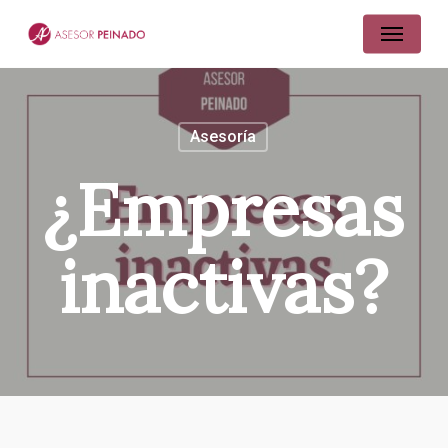
Skip
Menu
to
main
content
Asesoría
¿Empresas
inactivas?