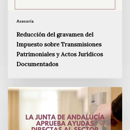
y
Actos
Asesoría
Jurídicos
Reducción del gravamen del
Documentados
Impuesto sobre Transmisiones
Patrimoniales y Actos Jurídicos
Documentados
La
Junta
de
Andalucía
aprueba