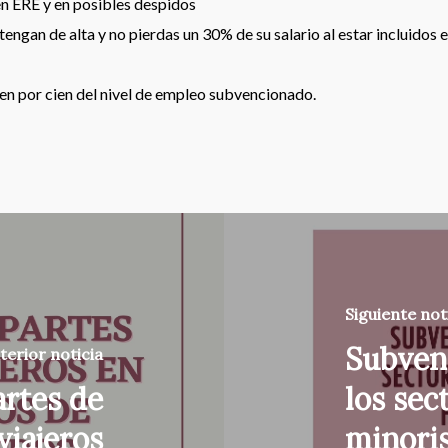
en ERE y en posibles despidos
tengan de alta y no pierdas un 30% de su salario al estar incluidos
en por cien del nivel de empleo subvencionado.
Siguiente not
Subven
terior noticia
artes de
los sec
viajeros
minoris