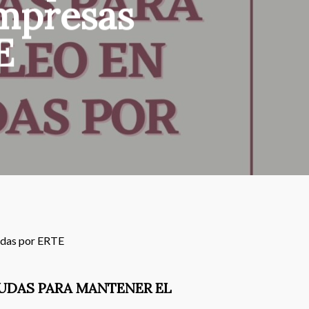
mpresas
E
tadas por ERTE
YUDAS PARA MANTENER EL