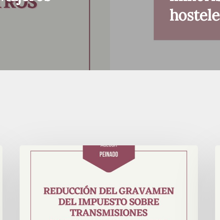
hostele
Reducción
¿
del
i
gravamen
del
Impuesto