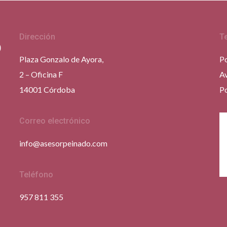
Dirección
T
Plaza Gonzalo de Ayora,
Po
2 – Oficina F
Av
14001 Córdoba
Po
Correo electrónico
info@asesorpeinado.com
Teléfono
957 811 355