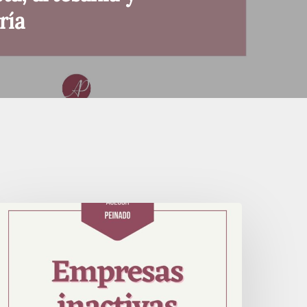
ría
Empresas
nactivas?