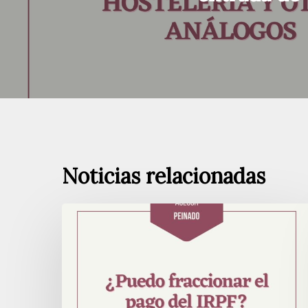
Noticias relacionadas
¿Puedes
fraccionar
el
pago
del